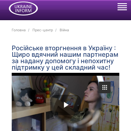
Головна
Прес-центр
Війна
Російське вторгнення в Україну :
Щиро вдячний нашим партнерам
за надану допомогу і непохитну
підтримку у цей складний час!
P