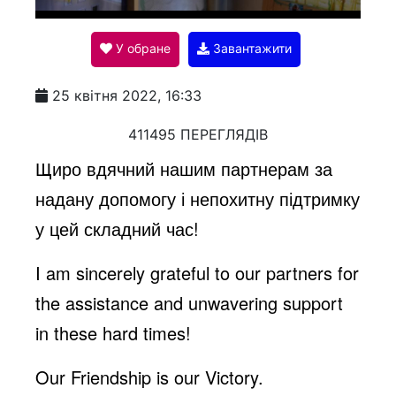
l
У обране
Завантажити
a
25 квітня 2022, 16:33
y
411495 ПЕРЕГЛЯДІВ
Щиро вдячний нашим партнерам за
V
надану допомогу і непохитну підтримку
у цей складний час!
i
I am sincerely grateful to our partners for
the assistance and unwavering support
d
in these hard times!
e
Our Friendship is our Victory.