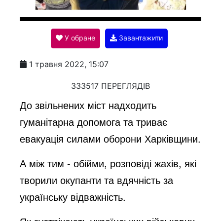
l
У обране
Завантажити
a
1 травня 2022, 15:07
y
333517 ПЕРЕГЛЯДІВ
До звільнених міст надходить
V
гуманітарна допомога та триває
евакуація силами оборони Харківщини.
i
А між тим - обійми, розповіді жахів, які
творили окупанти та вдячність за
d
українську відважність.