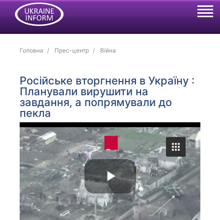
Головна
Прес-центр
Війна
Російське вторгнення в Україну :
Планували вирушити на
завдання, а попрямували до
пекла
P