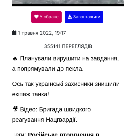
l
У обране
Завантажити
a
1 травня 2022, 19:17
y
355141 ПЕРЕГЛЯДІВ
🔥 Планували вирушити на завдання,
V
а попрямували до пекла.
Ось так українські захисники знищили
i
екіпаж танка!
d
🎥 Відео: Бригада швидкого
реагування Нацгвардії.
e
Теги:
Російське вторгнення в