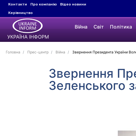
Контакти
Про компанію
Відео новини
Керівництво
Війна
Світ
Політика
УКРАЇНА ІНФОРМ
Головна
Прес-центр
Війна
Звернення Президента України Вол
Звернення Пр
Зеленського з