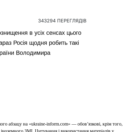
343294 ПЕРЕГЛЯДІВ
знищення в усіх сенсах цього
араз Росія щодня робить такі
України Володимира
го абзацу на «ukraine-inform.com» — обов’язкові, крім того,
 іноземного ЗМІ. Цитування і використання матеріалів у