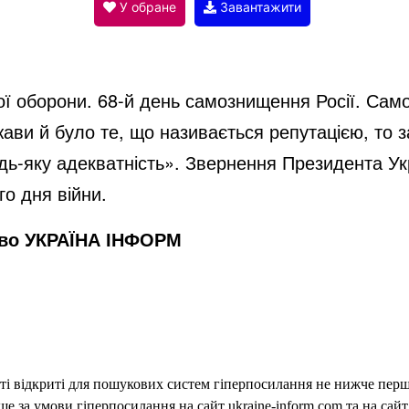
V
У обране
Завантажити
i
ї оборони. 68-й день самознищення Росії. Само
d
жави й було те, що називається репутацією, то з
будь-яку адекватність». Звернення Президента 
e
го дня війни.
тво УКРАЇНА ІНФОРМ
o
еті відкриті для пошукових систем гіперпосилання не нижче першо
 за умови гіперпосилання на сайт ukraine-inform.com та на сайт