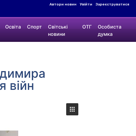
Автори новин
Увійти
Зареєструватися
Освіта
Спорт
Світські
ОТГ
Особиста
новини
думка
одимира
я війн