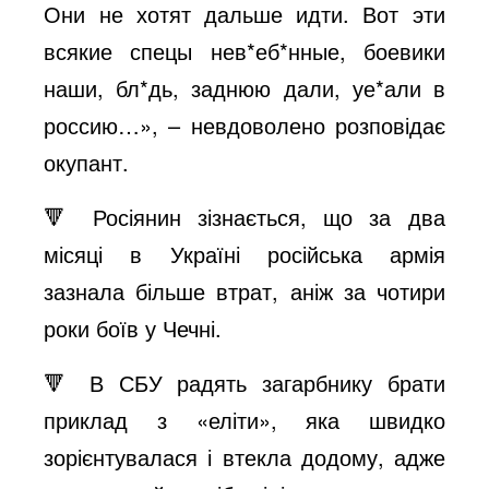
Они не хотят дальше идти. Вот эти
всякие спецы нев*еб*нные, боевики
o
наши, бл*дь, заднюю дали, уе*али в
россию…», – невдоволено розповідає
окупант.
🔻 Росіянин зізнається, що за два
місяці в Україні російська армія
зазнала більше втрат, аніж за чотири
роки боїв у Чечні.
🔻 В СБУ радять загарбнику брати
приклад з «еліти», яка швидко
зорієнтувалася і втекла додому, адже