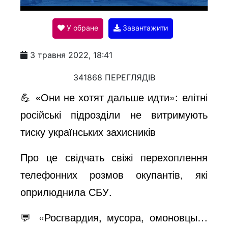
l
У обране
Завантажити
a
3 травня 2022, 18:41
y
341868 ПЕРЕГЛЯДІВ
💪 «Они не хотят дальше идти»: елітні
V
російські підрозділи не витримують
тиску українських захисників
i
Про це свідчать свіжі перехоплення
телефонних розмов окупантів, які
d
оприлюднила СБУ.
e
💬 «Росгвардия, мусора, омоновцы…