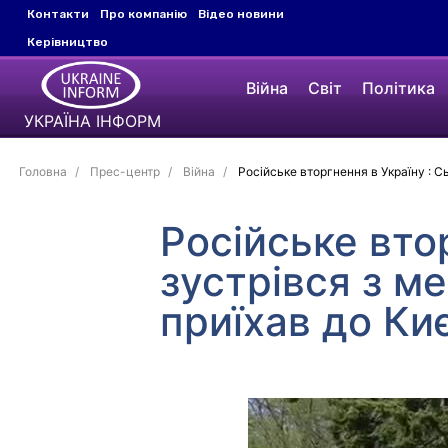
Контакти
Про компанію
Відео новини
Керівництво
Війна
Світ
Політика
УКРАЇНА ІНФОРМ
Головна
Прес-центр
Війна
Російське вторгнення в Україну : С
Російське втор
зустрівся з м
приїхав до Ки