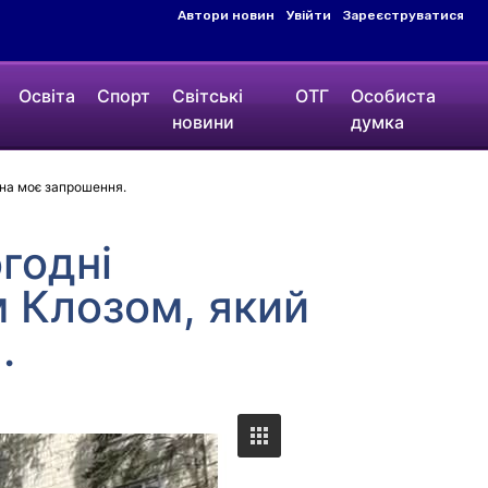
Автори новин
Увійти
Зареєструватися
Освіта
Спорт
Світські
ОТГ
Особиста
новини
думка
 на моє запрошення.
огодні
м Клозом, який
.