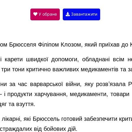
V
У обране
Завантажити
i
ером Брюсселя Філіпом Клозом, який приїхав до
d
і карети швидкої допомоги, обладнані всім не
– три тони критично важливих медикаментів та з
e
и за час варварської війни, яку розв’язала Р
 і продукти харчування, медикаменти, товари п
o
яг та взуття.
их лікарні, які Брюссель готовий забезпечити кр
страждалих від бойових дій.