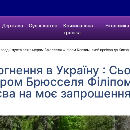
Держава
Суспільство
Кримінальна
Економіка
хроніка
ьогодні зустрівся з мером Брюсселя Філіпом Клозом, який приїхав до Києва
гнення в Україну : Сь
ером Брюсселя Філіпо
єва на моє запрошення