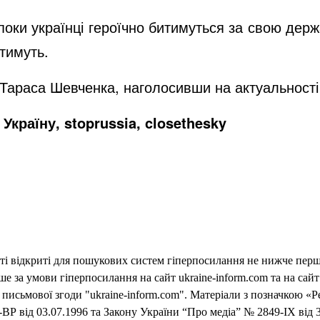
ки українці героїчно битимуться за свою держав
тимуть.
 Тараса Шевченка, наголосивши на актуальності
Україну, stoprussia, closethesky
еті відкриті для пошукових систем гіперпосилання не нижче першо
 за умови гіперпосилання на сайт ukraine-inform.com та на сайт
письмової згоди "ukraine-inform.com". Матеріали з позначкою «Р
ВР від 03.07.1996 та Закону України “Про медіа” № 2849-IX від 3