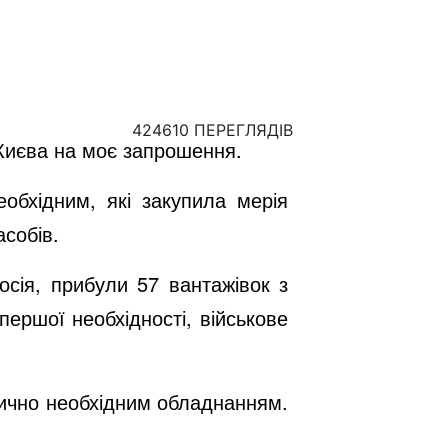
424610 ПЕРЕГЛЯДІВ
 Києва на моє запрошення.
обхідним, які закупила мерія
асобів.
осія, прибули 57 вантажівок з
ершої необхідності, військове
итично необхідним обладнанням.