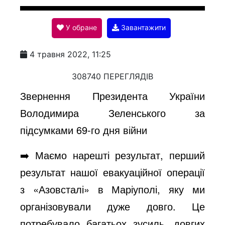
l
У обране
Завантажити
a
4 травня 2022, 11:25
y
308740 ПЕРЕГЛЯДІВ
Звернення Президента України
V
Володимира Зеленського за
підсумками 69-го дня війни
i
➡️ Маємо нарешті результат, перший
результат нашої евакуаційної операції
d
з «Азовсталі» в Маріуполі, яку ми
організовували дуже довго. Це
e
потребувало багатьох зусиль, довгих