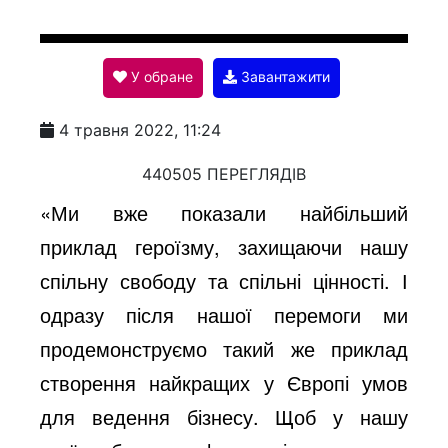
l
У обране
Завантажити
a
4 травня 2022, 11:24
y
440505 ПЕРЕГЛЯДІВ
«Ми вже показали найбільший
V
приклад героїзму, захищаючи нашу
спільну свободу та спільні цінності. І
i
одразу після нашої перемоги ми
продемонструємо такий же приклад
d
створення найкращих у Європі умов
для ведення бізнесу. Щоб у нашу