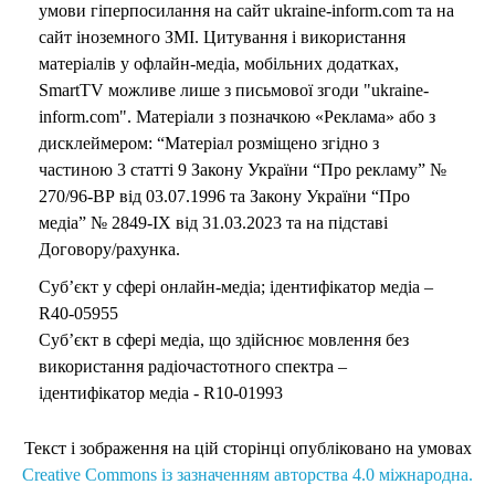
умови гіперпосилання на сайт ukraine-inform.com та на
сайт іноземного ЗМІ. Цитування і використання
матеріалів у офлайн-медіа, мобільних додатках,
SmartTV можливе лише з письмової згоди "ukraine-
inform.com". Матеріали з позначкою «Реклама» або з
дисклеймером: “Матеріал розміщено згідно з
частиною 3 статті 9 Закону України “Про рекламу” №
270/96-ВР від 03.07.1996 та Закону України “Про
медіа” № 2849-IX від 31.03.2023 та на підставі
Договору/рахунка.
Суб’єкт у сфері онлайн-медіа; ідентифікатор медіа –
R40-05955
Суб’єкт в сфері медіа, що здійснює мовлення без
використання радіочастотного спектра –
ідентифікатор медіа - R10-01993
Текст і зображення на цій сторінці опубліковано на умовах
Creative Commons із зазначенням авторства 4.0 міжнародна.