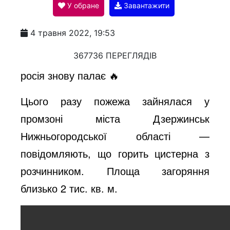
У обране
Завантажити
a
4 травня 2022, 19:53
y
367736 ПЕРЕГЛЯДІВ
росія знову палає 🔥
V
Цього разу пожежа зайнялася у
промзоні міста Дзержинськ
i
Нижньогородської області —
повідомляють, що горить цистерна з
d
розчинником. Площа загоряння
близько 2 тис. кв. м.
e