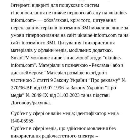
Інтернеті відкриті для пошукових систем
гіперпосилання не нижче першого абзацу на «ukraine-
inform.com» — обов’язкові, крім того, цитування
перекладів матеріалів іноземних ЗМІ можливе лише за
умови гіперпосилання на сайт ukraine-inform.com та на
сайт іноземного ЗМІ. Цитування і використання
матеріалів у офлайн-медіа, мобільних додатках,
SmartTV можливе лише з письмової згоди "ukraine-
inform.com". Матеріали з позначкою «Реклама» або з
дисклеймером: “Матеріал розміщено згідно з
частиною 3 статті 9 Закону України “Про рекламу” №
270/96-ВР від 03.07.1996 та Закону України “Про
медіа” № 2849-IX від 31.03.2023 та на підставі
Договору/рахунка.
Суб’єкт у сфері онлайн-медіа; ідентифікатор медіа –
R40-05955
Суб’єкт в сфері медіа, що здійснює мовлення без
використання радіочастотного спектра –