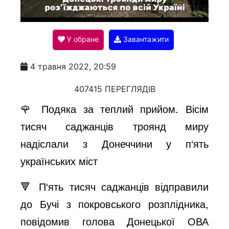
l
У обране
Завантажити
a
4 травня 2022, 20:59
y
407415 ПЕРЕГЛЯДІВ
🌹 Подяка за теплий прийом. Вісім
V
тисяч саджанців троянд миру
надіслали з Донеччини у п‘ять
i
українських міст
🔻 П‘ять тисяч саджанців відправили
d
до Бучі з покровського розплідника,
повідомив голова Донецької ОВА