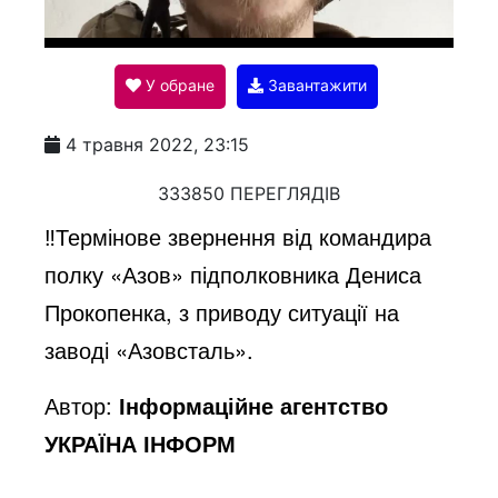
l
У обране
Завантажити
a
4 травня 2022, 23:15
y
333850 ПЕРЕГЛЯДІВ
‼️Термінове звернення від командира
V
полку «Азов» підполковника Дениса
Прокопенка, з приводу ситуації на
i
заводі «Азовсталь».
Автор:
Інформаційне агентство
d
УКРАЇНА ІНФОРМ