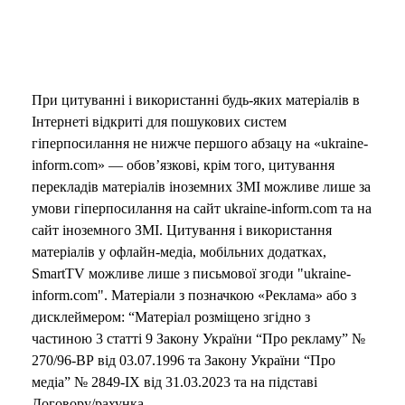
e
o
При цитуванні і використанні будь-яких матеріалів в
Інтернеті відкриті для пошукових систем
гіперпосилання не нижче першого абзацу на «ukraine-
inform.com» — обов’язкові, крім того, цитування
перекладів матеріалів іноземних ЗМІ можливе лише за
умови гіперпосилання на сайт ukraine-inform.com та на
сайт іноземного ЗМІ. Цитування і використання
матеріалів у офлайн-медіа, мобільних додатках,
SmartTV можливе лише з письмової згоди "ukraine-
inform.com". Матеріали з позначкою «Реклама» або з
дисклеймером: “Матеріал розміщено згідно з
частиною 3 статті 9 Закону України “Про рекламу” №
270/96-ВР від 03.07.1996 та Закону України “Про
медіа” № 2849-IX від 31.03.2023 та на підставі
Договору/рахунка.