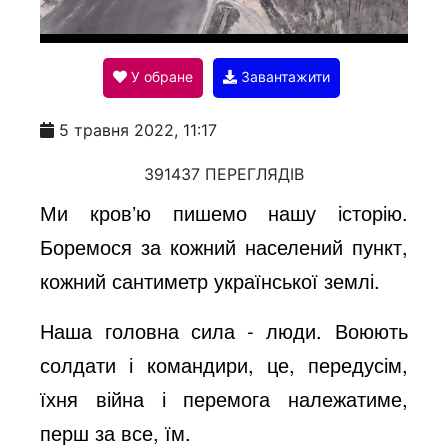
l
У обране
Завантажити
a
5 травня 2022, 11:17
y
391437 ПЕРЕГЛЯДІВ
Ми кровʼю пишемо нашу історію.
V
Боремося за кожний населений пункт,
кожний сантиметр української землі.
i
Наша головна сила - люди. Воюють
солдати і командири, це, передусім,
d
їхня війна і перемога належатиме,
перш за все, їм.