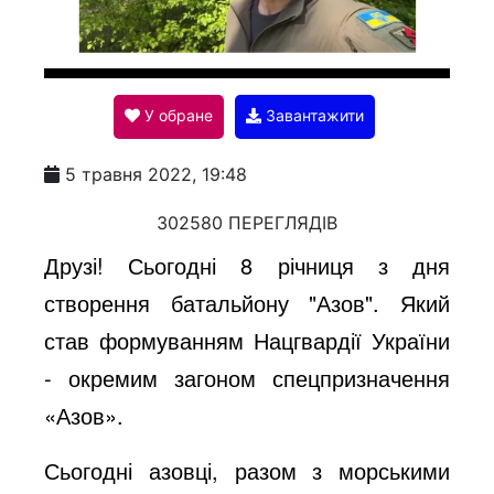
l
У обране
Завантажити
a
5 травня 2022, 19:48
y
302580 ПЕРЕГЛЯДІВ
Друзі! Сьогодні 8 річниця з дня
V
створення батальйону "Азов". Який
став формуванням Нацгвардії України
i
- окремим загоном спецпризначення
«Азов».
d
Сьогодні азовці, разом з морськими