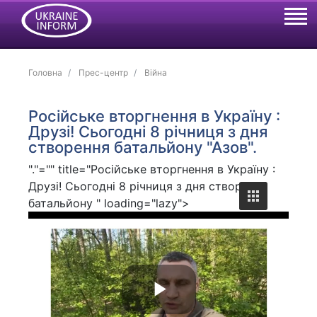
Головна
Прес-центр
Війна
Російське вторгнення в Україну :
Друзі! Сьогодні 8 річниця з дня
створення батальйону "Азов".
"."="" title="Російське вторгнення в Україну :
Друзі! Сьогодні 8 річниця з дня створення
батальйону " loading="lazy">
P