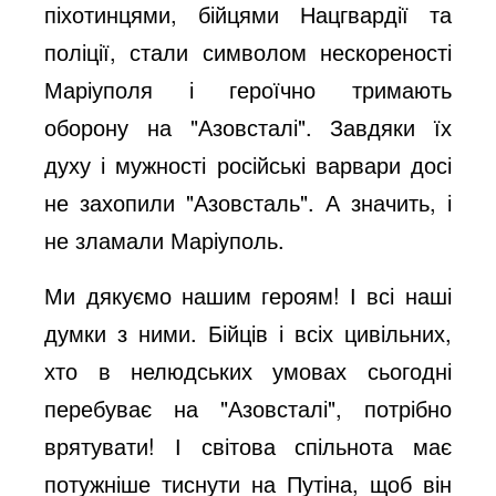
піхотинцями, бійцями Нацгвардії та
e
поліції, стали символом нескореності
Маріуполя і героїчно тримають
o
оборону на "Азовсталі". Завдяки їх
духу і мужності російські варвари досі
не захопили "Азовсталь". А значить, і
не зламали Маріуполь.
Ми дякуємо нашим героям! І всі наші
думки з ними. Бійців і всіх цивільних,
хто в нелюдських умовах сьогодні
перебуває на "Азовсталі", потрібно
врятувати! І світова спільнота має
потужніше тиснути на Путіна, щоб він