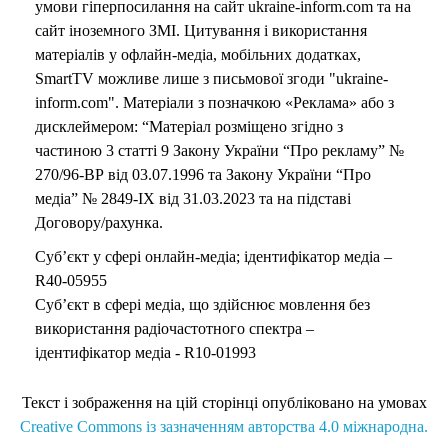
умови гіперпосилання на сайт ukraine-inform.com та на
сайт іноземного ЗМІ. Цитування і використання
матеріалів у офлайн-медіа, мобільних додатках,
SmartTV можливе лише з письмової згоди "ukraine-
inform.com". Матеріали з позначкою «Реклама» або з
дисклеймером: “Матеріал розміщено згідно з
частиною 3 статті 9 Закону України “Про рекламу” №
270/96-ВР від 03.07.1996 та Закону України “Про
медіа” № 2849-IX від 31.03.2023 та на підставі
Договору/рахунка.
Суб’єкт у сфері онлайн-медіа; ідентифікатор медіа –
R40-05955
Суб’єкт в сфері медіа, що здійснює мовлення без
використання радіочастотного спектра –
ідентифікатор медіа - R10-01993
Текст і зображення на цій сторінці опубліковано на умовах
Creative Commons із зазначенням авторства 4.0 міжнародна.