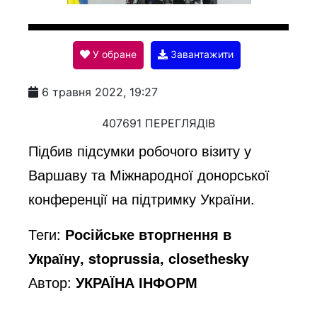
l
У обране
Завантажити
a
6 травня 2022, 19:27
y
407691 ПЕРЕГЛЯДІВ
Підбив підсумки робочого візиту у
V
Варшаву та Міжнародної донорської
конференції на підтримку України.
i
Теги:
Російське вторгнення в
Україну, stoprussia, closethesky
d
Автор:
УКРАЇНА ІНФОРМ