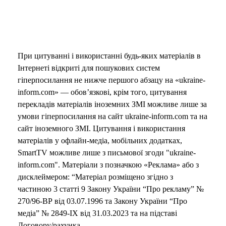
e
o
При цитуванні і використанні будь-яких матеріалів в
Інтернеті відкриті для пошукових систем
гіперпосилання не нижче першого абзацу на «ukraine-
inform.com» — обов’язкові, крім того, цитування
перекладів матеріалів іноземних ЗМІ можливе лише за
умови гіперпосилання на сайт ukraine-inform.com та на
сайт іноземного ЗМІ. Цитування і використання
матеріалів у офлайн-медіа, мобільних додатках,
SmartTV можливе лише з письмової згоди "ukraine-
inform.com". Матеріали з позначкою «Реклама» або з
дисклеймером: “Матеріал розміщено згідно з
частиною 3 статті 9 Закону України “Про рекламу” №
270/96-ВР від 03.07.1996 та Закону України “Про
медіа” № 2849-IX від 31.03.2023 та на підставі
Договору/рахунка.