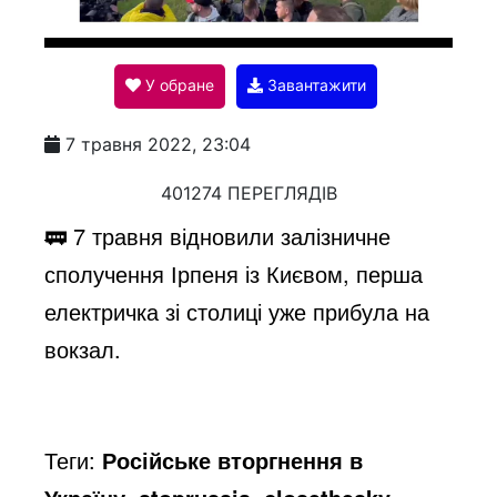
l
У обране
Завантажити
a
7 травня 2022, 23:04
y
401274 ПЕРЕГЛЯДІВ
🚃 7 травня відновили залізничне
V
сполучення Ірпеня із Києвом, перша
електричка зі столиці уже прибула на
i
вокзал.
d
Теги:
Російське вторгнення в