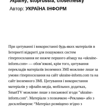
e
Україну, stoprussia, closethesky
Автор:
УКРАЇНА ІНФОРМ
o
При цитуванні і використанні будь-яких матеріалів в
Інтернеті відкриті для пошукових систем
гіперпосилання не нижче першого абзацу на «ukraine-
inform.com» — обов’язкові, крім того, цитування
перекладів матеріалів іноземних ЗМІ можливе лише за
умови гіперпосилання на сайт ukraine-inform.com та на
сайт іноземного ЗМІ. Цитування і використання
матеріалів у офлайн-медіа, мобільних додатках,
SmartTV можливе лише з письмової згоди "ukraine-
inform.com". Матеріали з позначкою «Реклама» або з
дисклеймером: “Матеріал розміщено згідно з