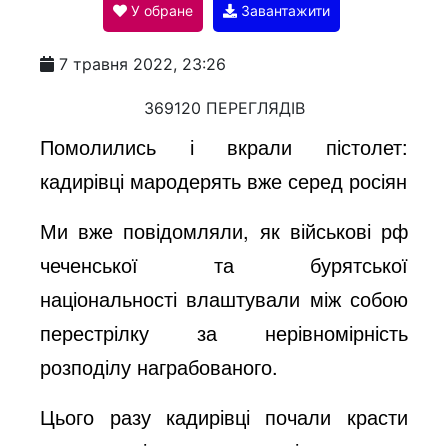
У обране
Завантажити
a
7 травня 2022, 23:26
y
369120 ПЕРЕГЛЯДІВ
Помолились і вкрали пістолет:
V
кадирівці мародерять вже серед росіян
Ми вже повідомляли, як військові рф
i
чеченської та бурятської
національності влаштували між собою
d
перестрілку за нерівномірність
розподілу награбованого.
e
Цього разу кадирівці почали красти