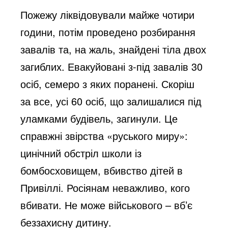
Пожежу ліквідовували майже чотири
e
години, потім проведено розбирання
завалів та, на жаль, знайдені тіла двох
o
загиблих. Евакуйовані з-під завалів 30
осіб, семеро з яких поранені. Скоріш
за все, усі 60 осіб, що залишалися під
уламками будівель, загинули. Це
справжні звірства «руського миру»:
цинічний обстріл школи із
бомбосховищем, вбивство дітей в
Привіллі. Росіянам неважливо, кого
вбивати. Не може військового – вб’є
беззахисну дитину.