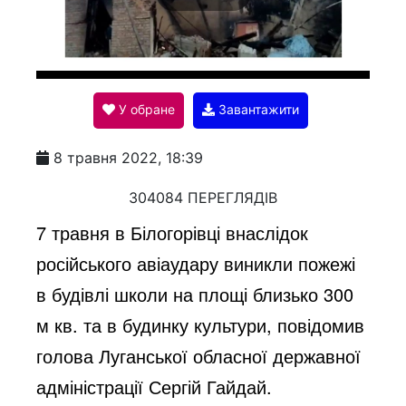
P
l
У обране
Завантажити
a
8 травня 2022, 18:39
y
304084 ПЕРЕГЛЯДІВ
7 травня в Білогорівці внаслідок
V
російського авіаудару виникли пожежі
в будівлі школи на площі близько 300
i
м кв. та в будинку культури, повідомив
голова Луганської обласної державної
d
адміністрації Сергій Гайдай.