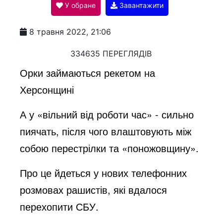
У обране
Завантажити
a
8 травня 2022, 21:06
y
334635 ПЕРЕГЛЯДІВ
Орки займаються рекетом на
V
Херсонщині
А у «вільний від роботи час» - сильно
i
пиячать, після чого влаштовують між
собою перестрілки та «поножовщину».
d
Про це йдеться у нових телефонних
e
розмовах рашистів, які вдалося
перехопити СБУ.