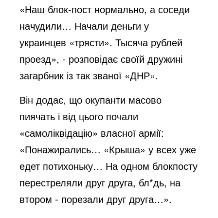
o
«Наш блок-пост нормально, а соседи
начудили… Начали деньги у
украинцев «трясти». Тысяча рублей
проезд», - розповідає своїй дружині
загарбник із так званої «ДНР».
Він додає, що окупанти масово
пиячать і від цього почали
«самоліквідацію» власної армії:
«Понажирались… «Крыша» у всех уже
едет потихоньку… На одном блокпосту
перестреляли друг друга, бл*дь, на
втором - порезали друг друга…».