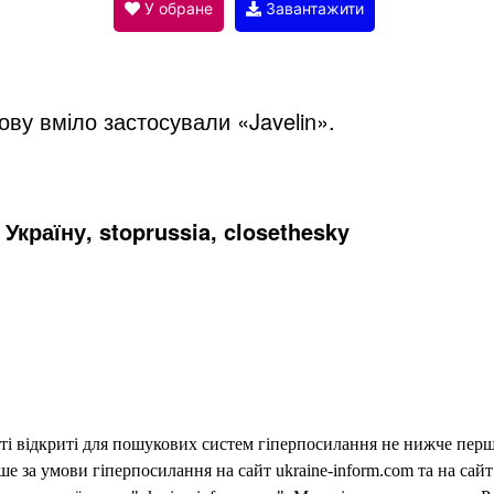
V
У обране
Завантажити
i
нову вміло застосували «Javelin».
d
e
Україну, stoprussia, closethesky
o
еті відкриті для пошукових систем гіперпосилання не нижче першо
 за умови гіперпосилання на сайт ukraine-inform.com та на сайт