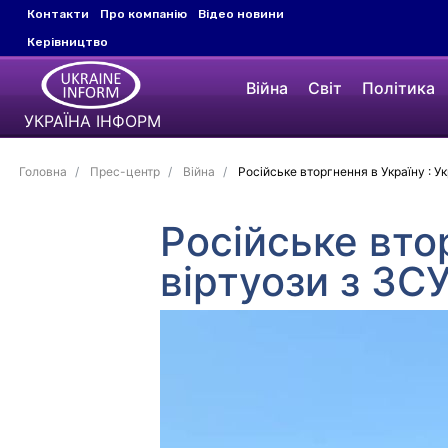
Контакти
Про компанію
Відео новини
Керівництво
Війна
Світ
Політика
УКРАЇНА ІНФОРМ
Головна
Прес-центр
Війна
Російське вторгнення в Україну : Ук
Російське втор
віртуози з ЗСУ