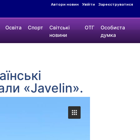
Автори новин
Увійти
Зареєструватися
Освіта
Спорт
Світські
ОТГ
Особиста
новини
думка
аїнські
али «Javelin».