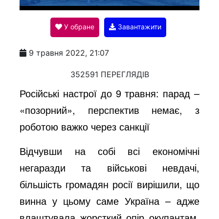
l
У обране
Завантажити
a
9 травня 2022, 21:07
y
352591 ПЕРЕГЛЯДІВ
Російські настрої до 9 травня: парад –
V
«позорний», перспектив немає, з
роботою важко через санкції
i
Відчувши на собі всі економічні
негаразди та військові невдачі,
d
більшість громадян росії вирішили, що
винна у цьому саме Україна – адже
e
влаштувала жорсткий опір окупантам.