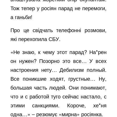
Тож тепер у росіян парад не перемоги,
o
а ганьби!
Про це свідчать телефонні розмови,
які перехопила СБУ.
«Не знаю, к чему этот парад? На*рен
он нужен? Позорно это все… У всех
настроения нету… Дебилизм полный.
Все поникшие ходят, грустные… Ну,
большая часть людей. Они понимают,
что и с работой туго сейчас настало, с
этими санкциями. Короче, хе*ня
одна…» – резюмує «мирна» росіянка.