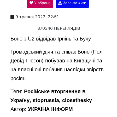
У обране
Завантажити
a
9 травня 2022, 22:51
y
370346 ПЕРЕГЛЯДІВ
Боно з U2 відвідав Ірпінь та Бучу
V
Громадський діяч та співак Боно (Пол
Девід Г'юсон) побував на Київщині та
i
на власні очі побачив наслідки звірств
росіян.
d
Теги:
Російське вторгнення в
e
Україну, stoprussia, closethesky
Автор:
УКРАЇНА ІНФОРМ