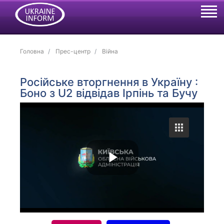
Головна
Прес-центр
Війна
Російське вторгнення в Україну :
Боно з U2 відвідав Ірпінь та Бучу
P
l