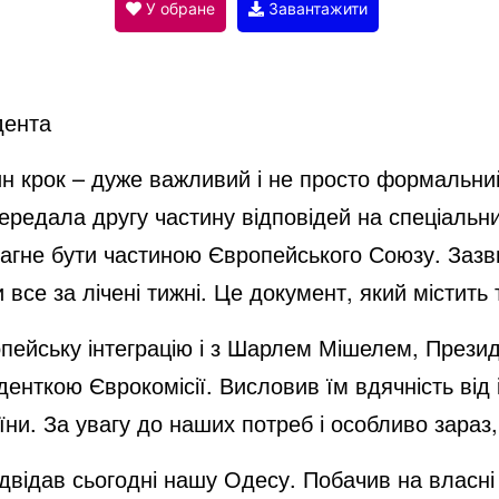
V
У обране
Завантажити
i
дента
d
ин крок – дуже важливий і не просто формальни
ередала другу частину відповідей на спеціальн
e
рагне бути частиною Європейського Союзу. Зазв
 все за лічені тижні. Це документ, який містить 
o
пейську інтеграцію і з Шарлем Мішелем, Презид
нткою Єврокомісії. Висловив їм вдячність від і
їни. За увагу до наших потреб і особливо зараз,
двідав сьогодні нашу Одесу. Побачив на власні 