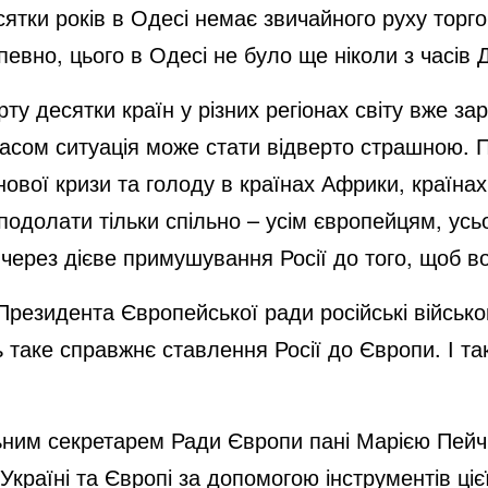
ятки років в Одесі немає звичайного руху торг
евно, цього в Одесі не було ще ніколи з часів Д
ту десятки країн у різних регіонах світу вже з
часом ситуація може стати відверто страшною. 
нової кризи та голоду в країнах Африки, країнах
 подолати тільки спільно – усім європейцям, ус
 через дієве примушування Росії до того, щоб в
 Президента Європейської ради російські військо
ь таке справжнє ставлення Росії до Європи. І т
альним секретарем Ради Європи пані Марією Пей
країні та Європі за допомогою інструментів цієї