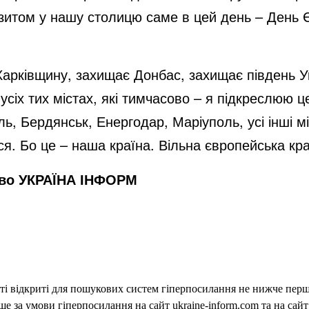
ізитом у нашу столицю саме в цей день – День 
Харківщину, захищає Донбас, захищає південь Ук
усіх тих містах, які тимчасово – я підкреслюю 
, Бердянськ, Енергодар, Маріуполь, усі інші міс
ся. Бо це – наша країна. Вільна європейська к
тво УКРАЇНА ІНФОРМ
еті відкриті для пошукових систем гіперпосилання не нижче першо
 за умови гіперпосилання на сайт ukraine-inform.com та на сайт