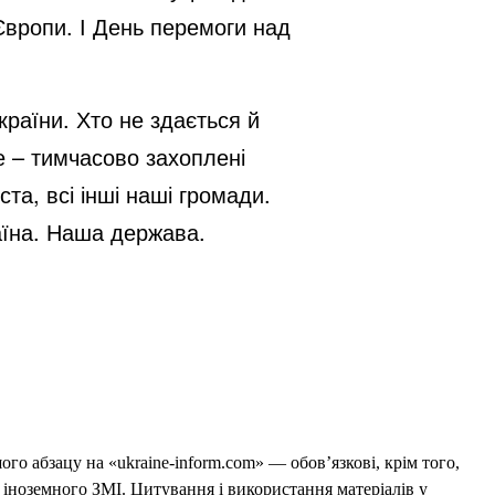
Європи. І День перемоги над
раїни. Хто не здається й
це – тимчасово захоплені
та, всі інші наші громади.
раїна. Наша держава.
го абзацу на «ukraine-inform.com» — обов’язкові, крім того,
 іноземного ЗМІ. Цитування і використання матеріалів у