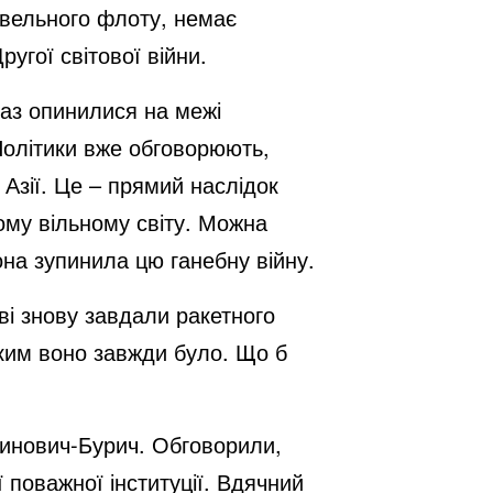
овельного флоту, немає
ругої світової війни.
араз опинилися на межі
Політики вже обговорюють,
 Азії. Це – прямий наслідок
ьому вільному світу. Можна
она зупинила цю ганебну війну.
ві знову завдали ракетного
аким воно завжди було. Що б
чинович-Бурич. Обговорили,
 поважної інституції. Вдячний