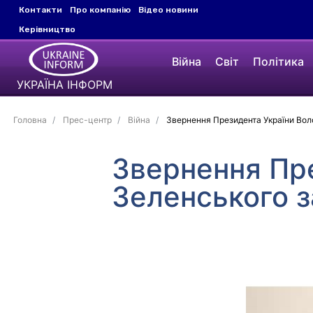
Контакти
Про компанію
Відео новини
Керівництво
Війна
Світ
Політика
УКРАЇНА ІНФОРМ
Головна
Прес-центр
Війна
Звернення Президента України Вол
Звернення Пр
Зеленського з