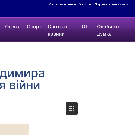
Автори новин
Увійти
Зареєструватися
Освіта
Спорт
Світські
ОТГ
Особиста
новини
думка
одимира
я війни