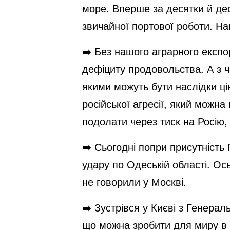
море. Вперше за десятки й дес
звичайної портової роботи. Нап
➡️ Без нашого аграрного експор
дефіциту продовольства. А з 
якими можуть бути наслідки ці
російської агресії, який можна
подолати через тиск на Росію,
➡️ Сьогодні попри присутність
удару по Одеській області. Ос
не говорили у Москві.
➡️ Зустрівся у Києві з Генер
що можна зробити для миру в У