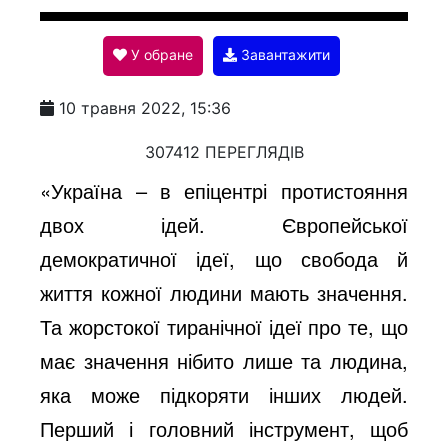
l
У обране
Завантажити
a
10 травня 2022, 15:36
y
307412 ПЕРЕГЛЯДІВ
«Україна – в епіцентрі протистояння
V
двох ідей. Європейської
демократичної ідеї, що свобода й
i
життя кожної людини мають значення.
Та жорстокої тиранічної ідеї про те, що
d
має значення нібито лише та людина,
яка може підкоряти інших людей.
e
Перший і головний інструмент, щоб