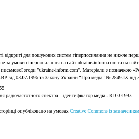
еті відкриті для пошукових систем гіперпосилання не нижче першо
 за умови гіперпосилання на сайт ukraine-inform.com та на сайт
письмової згоди "ukraine-inform.com". Матеріали з позначкою «Р
ВР від 03.07.1996 та Закону України “Про медіа” № 2849-IX від 3
55
ня радіочастотного спектра – ідентифікатор медіа - R10-01993
 сторінці опубліковано на умовах
Creative Commons із зазначенням