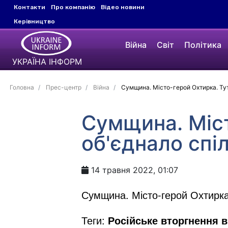
Контакти
Про компанію
Відео новини
Керівництво
Війна
Світ
Політика
УКРАЇНА ІНФОРМ
Головна
Прес-центр
Війна
Сумщина. Місто-герой Охтирка. Тут 
Сумщина. Міст
об'єднало спіл
14 травня 2022, 01:07
Сумщина. Місто-герой Охтирка.
Теги:
Російське вторгнення в 