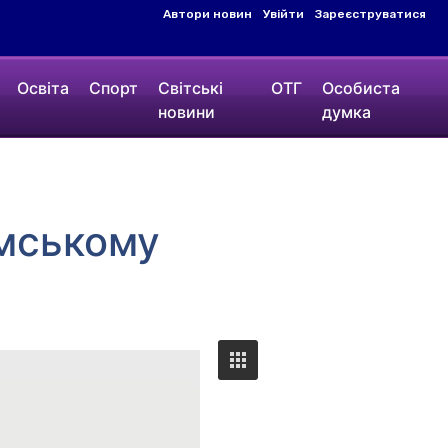
Автори новин
Увійти
Зареєструватися
Освіта
Спорт
Світські
ОТГ
Особиста
новини
думка
юмському