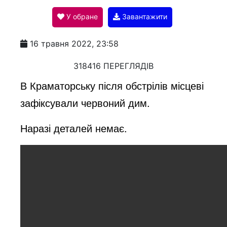
У обране
Завантажити
a
16 травня 2022, 23:58
y
318416 ПЕРЕГЛЯДІВ
В Краматорську після обстрілів місцеві
V
зафіксували червоний дим.
Наразі деталей немає.
i
d
e