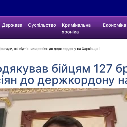
Держава
Суспільство
Кримінальна
Економіка
хроніка
игади, які відтіснили росіян до держкордону на Харківщині
дякував бійцям 127 бр
сіян до держкордону н