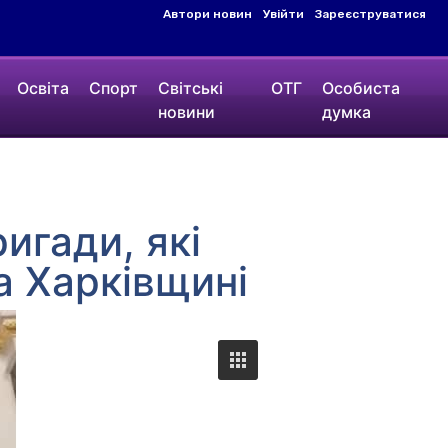
Автори новин
Увійти
Зареєструватися
Освіта
Спорт
Світські
ОТГ
Особиста
новини
думка
игади, які
а Харківщині