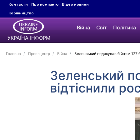
Контакти
Про компанію
Відео новини
Керівництво
Війна
Світ
Політика
УКРАЇНА ІНФОРМ
Головна
Прес-центр
Війна
Зеленський подякував бійцям 127 бр
Зеленський по
відтіснили ро