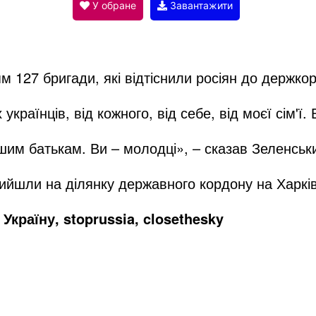
V
У обране
Завантажити
i
м 127 бригади, які відтіснили росіян до держко
d
українців, від кожного, від себе, від моєї сім'ї.
e
шим батькам. Ви – молодці», – сказав Зеленськ
вийшли на ділянку державного кордону на Харкі
o
Україну, stoprussia, closethesky