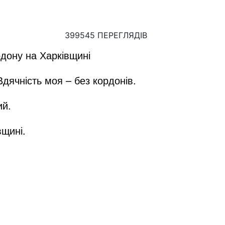
399545 ПЕРЕГЛЯДІВ
рдону на Харківщині
 Вдячність моя – без кордонів.
ий.
вщині.