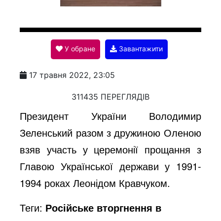
l
У обране
Завантажити
a
17 травня 2022, 23:05
y
311435 ПЕРЕГЛЯДІВ
Президент України Володимир
V
Зеленський разом з дружиною Оленою
взяв участь у церемонії прощання з
i
Главою Української держави у 1991-
1994 роках Леонідом Кравчуком.
d
Теги:
Російське вторгнення в