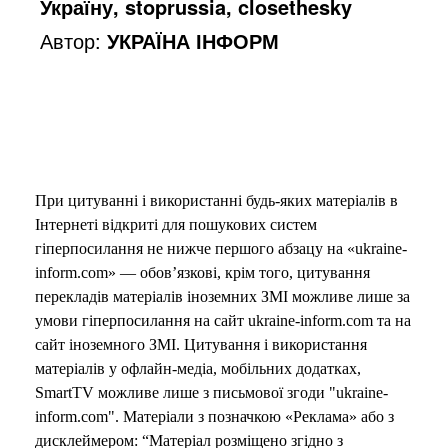
Україну, stoprussia, closethesky
e
Автор:
УКРАЇНА ІНФОРМ
o
При цитуванні і використанні будь-яких матеріалів в
Інтернеті відкриті для пошукових систем
гіперпосилання не нижче першого абзацу на «ukraine-
inform.com» — обов’язкові, крім того, цитування
перекладів матеріалів іноземних ЗМІ можливе лише за
умови гіперпосилання на сайт ukraine-inform.com та на
сайт іноземного ЗМІ. Цитування і використання
матеріалів у офлайн-медіа, мобільних додатках,
SmartTV можливе лише з письмової згоди "ukraine-
inform.com". Матеріали з позначкою «Реклама» або з
дисклеймером: “Матеріал розміщено згідно з