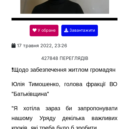
l
У обране
Завантажити
a
17 травня 2022, 23:26
y
427848 ПЕРЕГЛЯДІВ
❗️Щодо забезпечення житлом громадян
V
Юлія Тимошенко, голова фракції ВО
"Батьківщина"
i
"Я хотіла зараз би запропонувати
d
нашому Уряду декілька важливих
кроків, які треба було б зробити.