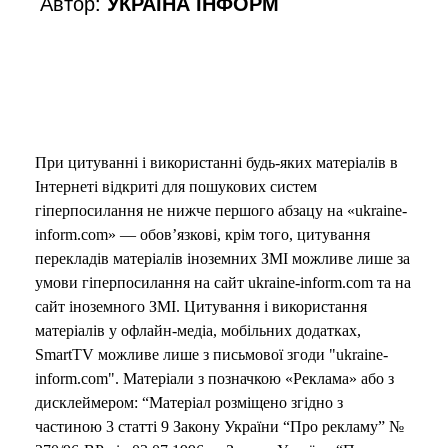
Автор:
УКРАЇНА ІНФОРМ
o
При цитуванні і використанні будь-яких матеріалів в
Інтернеті відкриті для пошукових систем
гіперпосилання не нижче першого абзацу на «ukraine-
inform.com» — обов’язкові, крім того, цитування
перекладів матеріалів іноземних ЗМІ можливе лише за
умови гіперпосилання на сайт ukraine-inform.com та на
сайт іноземного ЗМІ. Цитування і використання
матеріалів у офлайн-медіа, мобільних додатках,
SmartTV можливе лише з письмової згоди "ukraine-
inform.com". Матеріали з позначкою «Реклама» або з
дисклеймером: “Матеріал розміщено згідно з
частиною 3 статті 9 Закону України “Про рекламу” №