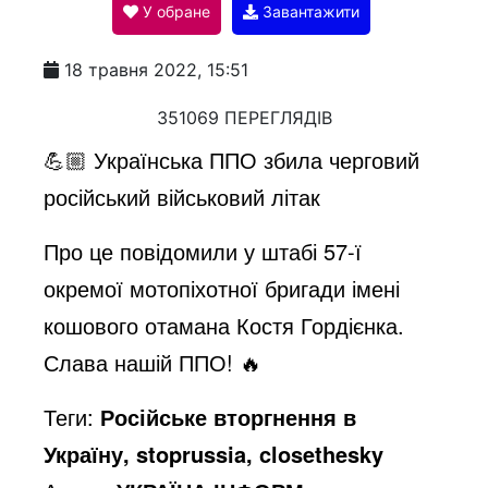
У обране
Завантажити
a
18 травня 2022, 15:51
y
351069 ПЕРЕГЛЯДІВ
💪🏼 Українська ППО збила черговий
V
російський військовий літак
Про це повідомили у штабі 57-ї
i
окремої мотопіхотної бригади імені
кошового отамана Костя Гордієнка.
d
Слава нашій ППО! 🔥
e
Теги:
Російське вторгнення в
Україну, stoprussia, closethesky