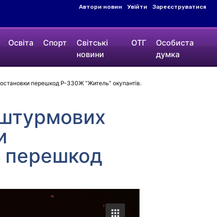
Автори новин
Увійти
Зареєструватися
Освіта
Спорт
Світські
ОТГ
Особиста
новини
думка
постановки перешкод Р-330Ж “Житель” окупантів.
-штурмових
и
и перешкод