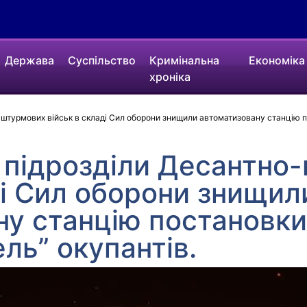
Держава
Суспільство
Кримінальна
Економіка
хроніка
-штурмових військ в складі Сил оборони знищили автоматизовану станцію 
і підрозділи Десантно
ді Сил оборони знищил
ну станцію постановк
ь” окупантів.