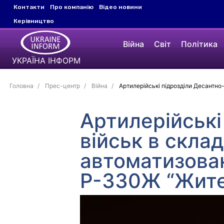
Контакти
Про компанію
Відео новини
Керівництво
Війна
Світ
Політика
УКРАЇНА ІНФОРМ
Головна
Прес-центр
Війна
Артилерійські підрозділи Десантно
Артилерійськ
військ в скла
автоматизова
Р-330Ж “Жител