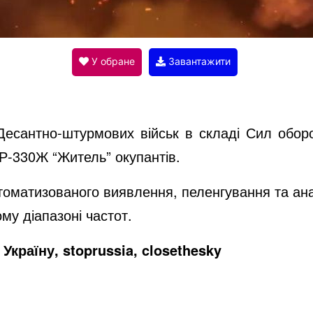
y
V
У обране
Завантажити
i
ли Десантно-штурмових військ в складі Сил об
d
Р-330Ж “Житель” окупантів.
оматизованого виявлення, пеленгування та ана
e
му діапазоні частот.
Україну, stoprussia, closethesky
o