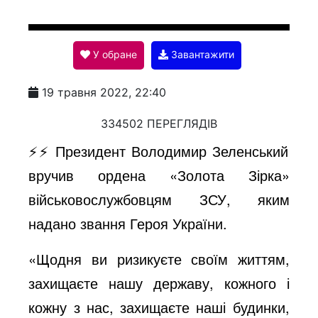
l
У обране
Завантажити
a
19 травня 2022, 22:40
y
334502 ПЕРЕГЛЯДІВ
⚡️⚡️ Президент Володимир Зеленський
V
вручив ордена «Золота Зірка»
військовослужбовцям ЗСУ, яким
i
надано звання Героя України.
«Щодня ви ризикуєте своїм життям,
d
захищаєте нашу державу, кожного і
кожну з нас, захищаєте наші будинки,