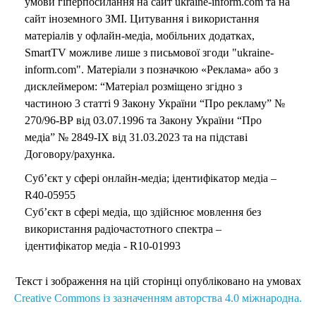
умови гіперпосилання на сайт ukraine-inform.com та на
сайт іноземного ЗМІ. Цитування і використання
матеріалів у офлайн-медіа, мобільних додатках,
SmartTV можливе лише з письмової згоди "ukraine-
inform.com". Матеріали з позначкою «Реклама» або з
дисклеймером: “Матеріал розміщено згідно з
частиною 3 статті 9 Закону України “Про рекламу” №
270/96-ВР від 03.07.1996 та Закону України “Про
медіа” № 2849-IX від 31.03.2023 та на підставі
Договору/рахунка.
Суб’єкт у сфері онлайн-медіа; ідентифікатор медіа –
R40-05955
Суб’єкт в сфері медіа, що здійснює мовлення без
використання радіочастотного спектра –
ідентифікатор медіа - R10-01993
Текст і зображення на цій сторінці опубліковано на умовах
Creative Commons із зазначенням авторства 4.0 міжнародна.