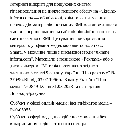
Інтернеті відкриті для пошукових систем
гіперпосилання не нижче першого абзацу на «ukraine-
inform.com» — обов’язкові, крім того, цитування
перекладів матеріалів іноземних ЗМІ можливе лише за
умови гіперпосилання на сайт ukraine-inform.com та на
сайт іноземного ЗМІ. Цитування і використання
матеріалів у офлайн-медіа, мобільних додатках,
SmartTV можливе лише з письмової згоди "ukraine-
inform.com". Матеріали з позначкою «Реклама» або з
дисклеймером: “Матеріал розміщено згідно з
частиною 3 статті 9 Закону України “Про рекламу” №
270/96-ВР від 03.07.1996 та Закону України “Про
медіа” № 2849-IX від 31.03.2023 та на підставі
Договору/рахунка.
Суб’єкт у сфері онлайн-медіа; ідентифікатор медіа –
R40-05955
Суб’єкт в сфері медіа, що здійснює мовлення без
використання радіочастотного спектра –