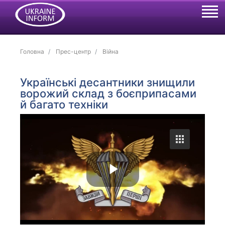
Головна
Прес-центр
Війна
Українські десантники знищили
ворожий склад з боєприпасами
й багато техніки
P
l