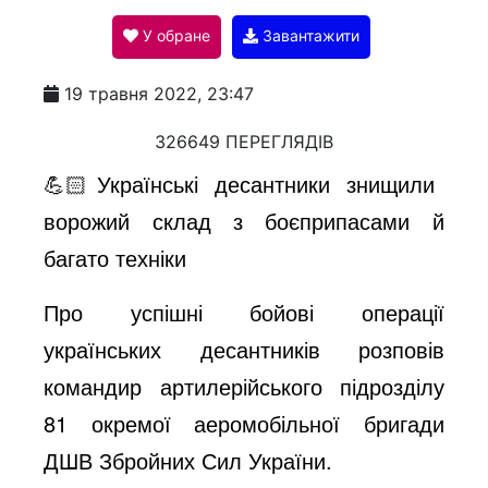
У обране
Завантажити
a
19 травня 2022, 23:47
y
326649 ПЕРЕГЛЯДІВ
💪🏻Українські десантники знищили
V
ворожий склад з боєприпасами й
багато техніки
i
Про успішні бойові операції
українських десантників розповів
d
командир артилерійського підрозділу
81 окремої аеромобільної бригади
e
ДШВ Збройних Сил України.