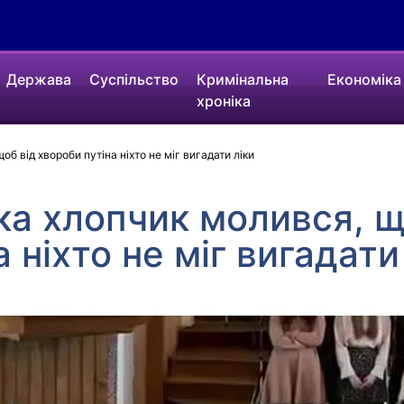
Держава
Суспільство
Кримінальна
Економіка
хроніка
б від хвороби путіна ніхто не міг вигадати ліки
ка хлопчик молився, щ
 ніхто не міг вигадати