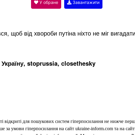
V
У обране
Завантажити
i
я, щоб від хвороби путіна ніхто не міг вигадати
d
e
Україну, stoprussia, closethesky
o
еті відкриті для пошукових систем гіперпосилання не нижче першо
 за умови гіперпосилання на сайт ukraine-inform.com та на сайт