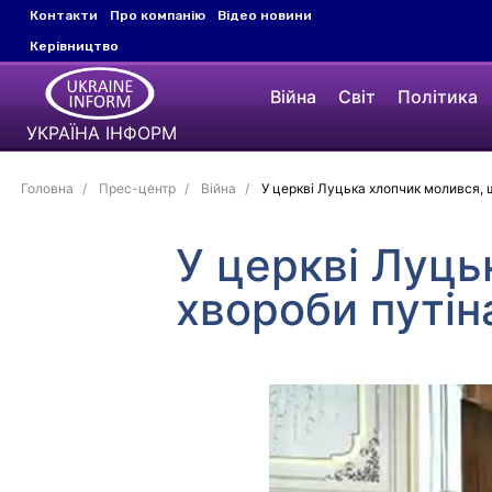
Контакти
Про компанію
Відео новини
Керівництво
Війна
Світ
Політика
УКРАЇНА ІНФОРМ
Головна
Прес-центр
Війна
У церкві Луцька хлопчик молився, що
У церкві Луць
хвороби путіна