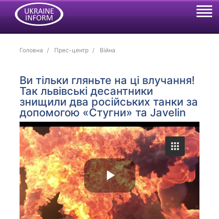
Головна
Прес-центр
Війна
Ви тільки гляньте на ці влучання!
Так львівські десантники
знищили два російських танки за
допомогою «Стугни» та Javelin
P