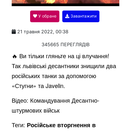
l
У обране
Завантажити
a
21 травня 2022, 00:38
y
345665 ПЕРЕГЛЯДІВ
🔥 Ви тільки гляньте на ці влучання!
V
Так львівські десантники знищили два
російських танки за допомогою
i
«Стугни» та Javelin.
Відео: Командування Десантно-
d
штурмових військ
e
Теги:
Російське вторгнення в