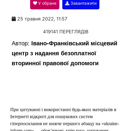
У обране
Завантажити
a
25 травня 2022, 11:57
y
419141 ПЕРЕГЛЯДІВ
Автор:
Івано-Франківський місцевий
V
центр з надання безоплатної
вторинної правової допомоги
i
d
При цитуванні і використанні будь-яких матеріалів в
e
Інтернеті відкриті для пошукових систем
гіперпосилання не нижче першого абзацу на «ukraine-
inform.com» — обов’язкові, крім того, цитування