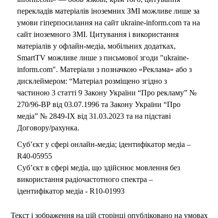
o
перекладів матеріалів іноземних ЗМІ можливе лише за
умови гіперпосилання на сайт ukraine-inform.com та на
сайт іноземного ЗМІ. Цитування і використання
матеріалів у офлайн-медіа, мобільних додатках,
SmartTV можливе лише з письмової згоди "ukraine-
inform.com". Матеріали з позначкою «Реклама» або з
дисклеймером: “Матеріал розміщено згідно з
частиною 3 статті 9 Закону України “Про рекламу” №
270/96-ВР від 03.07.1996 та Закону України “Про
медіа” № 2849-IX від 31.03.2023 та на підставі
Договору/рахунка.
Суб’єкт у сфері онлайн-медіа; ідентифікатор медіа –
R40-05955
Суб’єкт в сфері медіа, що здійснює мовлення без
використання радіочастотного спектра –
ідентифікатор медіа - R10-01993
Текст і зображення на цій сторінці опубліковано на умовах