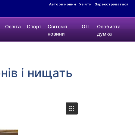
Автори новин
Увійти
Зареєструватися
Освіта
Спорт
Світські
ОТГ
Особиста
новини
думка
нів і нищать