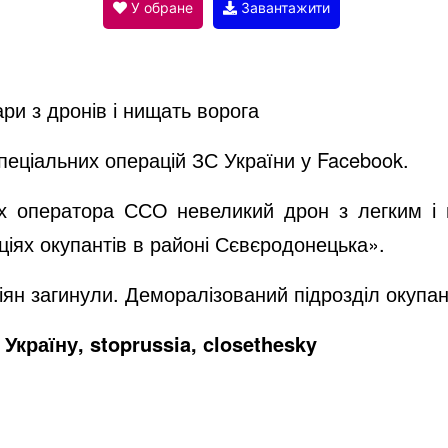
V
У обране
Завантажити
i
ри з дронів і нищать ворога
d
пеціальних операцій ЗС України у Facebook.
e
ах оператора ССО невеликий дрон з легким і
ціях окупантів в районі Сєвєродонецька».
o
іян загинули. Деморалізований підрозділ окупант
Україну, stoprussia, closethesky