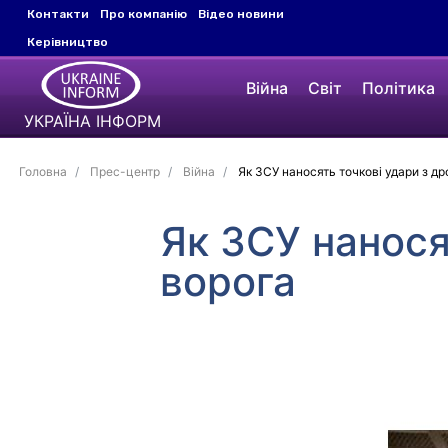
Контакти
Про компанію
Відео новини
Керівництво
Війна
Світ
Політика
УКРАЇНА ІНФОРМ
Головна
Прес-центр
Війна
Як ЗСУ наносять точкові удари з др
Як ЗСУ нанося
ворога