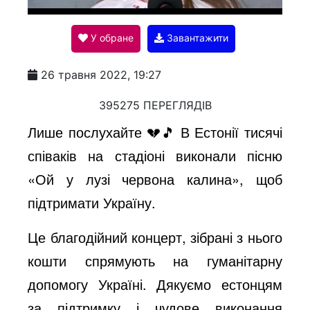
l
У обране
Завантажити
a
26 травня 2022, 19:27
y
395275 ПЕРЕГЛЯДІВ
Лише послухайте 💔🎵 В Естонії тисячі
V
співаків на стадіоні виконали пісню
«Ой у лузі червона калина», щоб
i
підтримати Україну.
Це благодійний концерт, зібрані з нього
d
кошти спрямують на гуманітарну
допомогу Україні. Дякуємо естонцям
e
за підтримку і чудове виконання