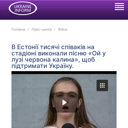
Головна
Прес-центр
Війна
В Естонії тисячі співаків на
стадіоні виконали пісню «Ой у
лузі червона калина», щоб
підтримати Україну.
P