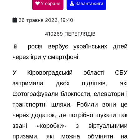
У обране
Завантажити
a
26 травня 2022, 19:40
y
410269 ПЕРЕГЛЯДІВ
📱 росія вербує українських дітей
V
через ігри у смартфоні
У Кіровоградській області СБУ
i
затримала двох підлітків, які
фотографували блокпости, елеватори і
d
транспортні шляхи. Робили вони це
через додаток, де потрібно шукати так
e
звані «коробки» з віртуальними
призами, які можна обміняти на