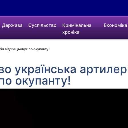
Держава
Суспільство
Кримінальна
Економіка
хроніка
ія відпрацьовує по окупанту!
во українська артилер
по окупанту!