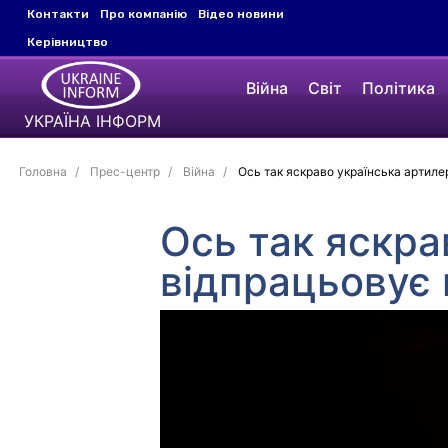
Контакти
Про компанію
Відео новини
Керівництво
Війна
Світ
Політика
УКРАЇНА ІНФОРМ
Головна
Прес-центр
Війна
Ось так яскраво українська артилер
Ось так яскра
відпрацьовує 