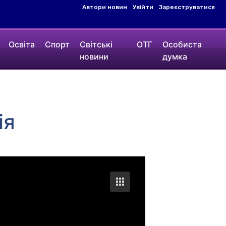
Автори новин
Увійти
Зареєструватися
Освіта
Спорт
Світські
ОТГ
Особиста
новини
думка
ія