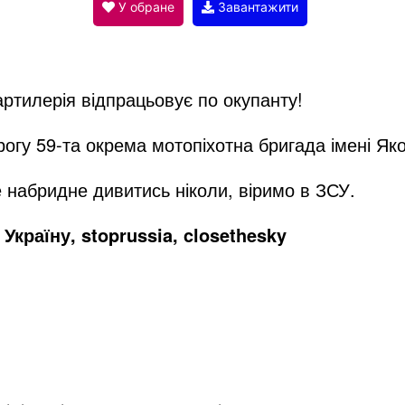
V
У обране
Завантажити
i
артилерія відпрацьовує по окупанту!
d
огу 59-та окрема мотопіхотна бригада імені Як
e
 набридне дивитись ніколи, віримо в ЗСУ.
Україну, stoprussia, closethesky
o