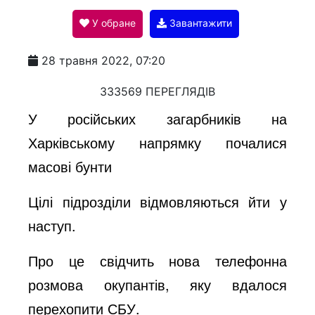
У обране
Завантажити
a
28 травня 2022, 07:20
y
333569 ПЕРЕГЛЯДІВ
У російських загарбників на
V
Харківському напрямку почалися
масові бунти
i
Цілі підрозділи відмовляються йти у
наступ.
d
Про це свідчить нова телефонна
e
розмова окупантів, яку вдалося
перехопити СБУ.