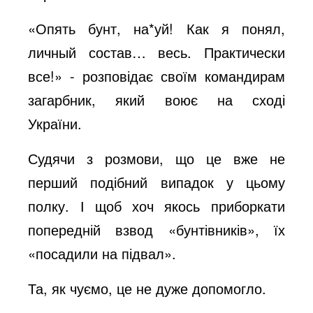
o
«Опять бунт, на*уй! Как я понял,
личный состав… весь. Практически
все!» - розповідає своїм командирам
загарбник, який воює на сході
України.
Судячи з розмови, що це вже не
перший подібний випадок у цьому
полку. І щоб хоч якось приборкати
попередній взвод «бунтівників», їх
«посадили на підвал».
Та, як чуємо, це не дуже допомогло.