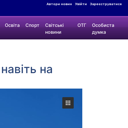
Автори новин
Увійти
Зареєструватися
Освіта
Спорт
Світські
ОТГ
Особиста
новини
думка
навіть на