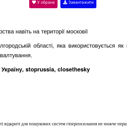
V
У обране
Завантажити
i
ства навіть на території московії
d
лгородській області, яка використовується як
ґвалтування.
e
Україну, stoprussia, closethesky
o
еті відкриті для пошукових систем гіперпосилання не нижче першо