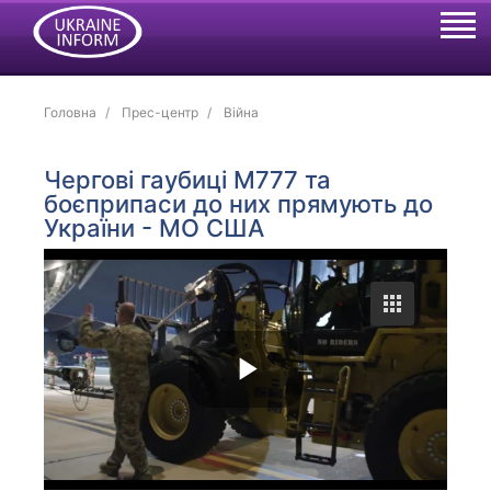
Головна
Прес-центр
Війна
Чергові гаубиці М777 та
боєприпаси до них прямують до
України - МО США
P
l