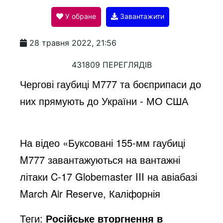
У обране
Завантажити
a
28 травня 2022, 21:56
y
431809 ПЕРЕГЛЯДІВ
Чергові гаубиці М777 та боєприпаси до
V
них прямують до України - МО США
i
На відео «Буксовані 155-мм гаубиці
M777 завантажуються на вантажні
d
літаки C-17 Globemaster III на авіабазі
March Air Reserve, Каліфорнія
e
Теги:
Російське вторгнення в