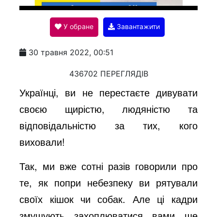
l
У обране
Завантажити
a
30 травня 2022, 00:51
y
436702 ПЕРЕГЛЯДІВ
Українці, ви не перестаєте дивувати
V
своєю щирістю, людяністю та
відповідальністю за тих, кого
i
виховали!
Так, ми вже сотні разів говорили про
d
те, як попри небезпеку ви рятували
своїх кішок чи собак. Але ці кадри
e
змушують захоплюватися вами ще