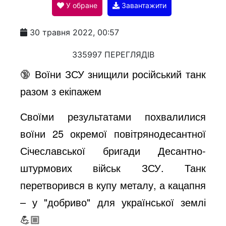
У обране
Завантажити
a
30 травня 2022, 00:57
y
335997 ПЕРЕГЛЯДІВ
🔞 Воїни ЗСУ знищили російський танк
V
разом з екіпажем
Своїми результатами похвалилися
i
воїни 25 окремої повітрянодесантної
Січеславської бригади Десантно-
d
штурмових військ ЗСУ. Танк
перетворився в купу металу, а кацапня
e
– у "добриво" для української землі
💪🏼