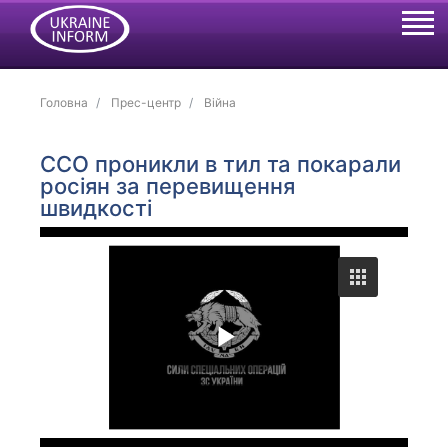
Головна
Прес-центр
Війна
ССО проникли в тил та покарали
росіян за перевищення
швидкості
P
l