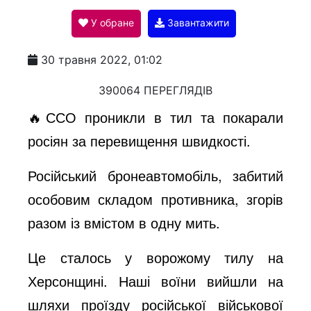
У обране
Завантажити
a
30 травня 2022, 01:02
y
390064 ПЕРЕГЛЯДІВ
🔥ССО проникли в тил та покарали
V
росіян за перевищення швидкості.
Російський бронеавтомобіль, забитий
i
особовим складом противника, згорів
разом із вмістом в одну мить.
d
Це сталось у ворожому тилу на
e
Херсонщині. Наші воїни вийшли на
шляхи проїзду російської військової