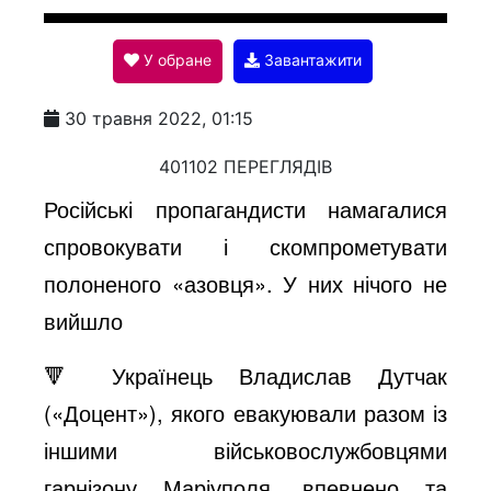
l
У обране
Завантажити
a
30 травня 2022, 01:15
y
401102 ПЕРЕГЛЯДІВ
Російські пропагандисти намагалися
V
спровокувати і скомпрометувати
полоненого «азовця». У них нічого не
i
вийшло
🔻 Українець Владислав Дутчак
d
(«Доцент»), якого евакуювали разом із
іншими військовослужбовцями
e
гарнізону Маріуполя, впевнено та