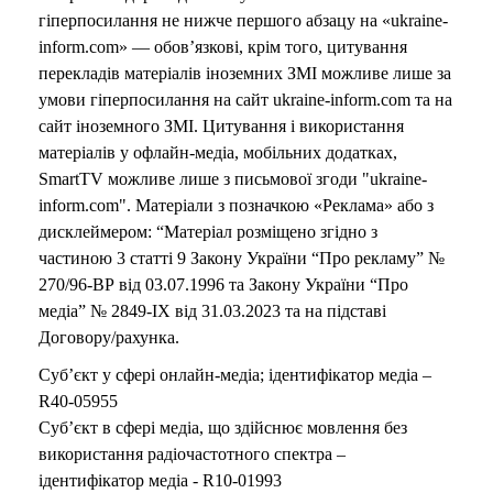
гіперпосилання не нижче першого абзацу на «ukraine-
inform.com» — обов’язкові, крім того, цитування
перекладів матеріалів іноземних ЗМІ можливе лише за
умови гіперпосилання на сайт ukraine-inform.com та на
сайт іноземного ЗМІ. Цитування і використання
матеріалів у офлайн-медіа, мобільних додатках,
SmartTV можливе лише з письмової згоди "ukraine-
inform.com". Матеріали з позначкою «Реклама» або з
дисклеймером: “Матеріал розміщено згідно з
частиною 3 статті 9 Закону України “Про рекламу” №
270/96-ВР від 03.07.1996 та Закону України “Про
медіа” № 2849-IX від 31.03.2023 та на підставі
Договору/рахунка.
Суб’єкт у сфері онлайн-медіа; ідентифікатор медіа –
R40-05955
Суб’єкт в сфері медіа, що здійснює мовлення без
використання радіочастотного спектра –
ідентифікатор медіа - R10-01993