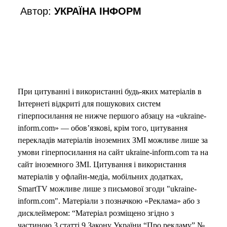
o
Автор:
УКРАЇНА ІНФОРМ
При цитуванні і використанні будь-яких матеріалів в
Інтернеті відкриті для пошукових систем
гіперпосилання не нижче першого абзацу на «ukraine-
inform.com» — обов’язкові, крім того, цитування
перекладів матеріалів іноземних ЗМІ можливе лише за
умови гіперпосилання на сайт ukraine-inform.com та на
сайт іноземного ЗМІ. Цитування і використання
матеріалів у офлайн-медіа, мобільних додатках,
SmartTV можливе лише з письмової згоди "ukraine-
inform.com". Матеріали з позначкою «Реклама» або з
дисклеймером: “Матеріал розміщено згідно з
частиною 3 статті 9 Закону України “Про рекламу” №