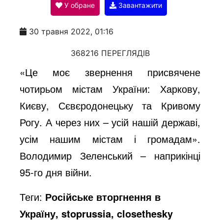
У обране
Завантажити
a
30 травня 2022, 01:16
y
368216 ПЕРЕГЛЯДІВ
«Це моє звернення присвячене
V
чотирьом містам України: Харкову,
Києву, Сєвєродонецьку та Кривому
i
Рогу. А через них – усій нашій державі,
усім нашим містам і громадам».
d
Володимир Зеленський – наприкінці
95-го дня війни.
e
Теги:
Російське вторгнення в
Україну, stoprussia, closethesky