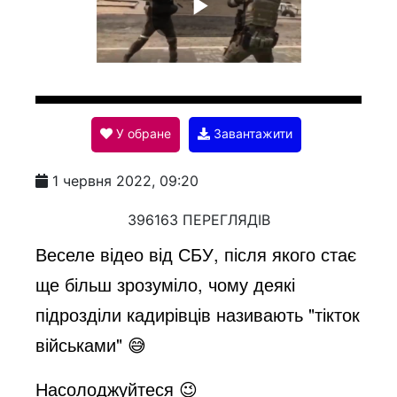
P
l
У обране
Завантажити
a
1 червня 2022, 09:20
y
396163 ПЕРЕГЛЯДІВ
Веселе відео від СБУ, після якого стає
V
ще більш зрозуміло, чому деякі
підрозділи кадирівців називають "тікток
i
військами" 😅
Насолоджуйтеся 😉