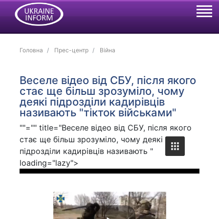
Головна
Прес-центр
Війна
Веселе відео від СБУ, після якого
стає ще більш зрозуміло, чому
деякі підрозділи кадирівців
називають "тікток військами"
""="" title="Веселе відео від СБУ, після якого
стає ще більш зрозуміло, чому деякі
підрозділи кадирівців називають "
loading="lazy">