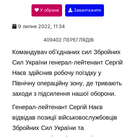
У обране
Завантажити
a
9 липня 2022, 11:34
y
409402 ПЕРЕГЛЯДІВ
Командувач об’єднаних сил Збройних
V
Сил України генерал-лейтенант Сергій
Наєв здійснив робочу поїздку у
i
Північну операційну зону, де тривають
заходи з підсилення нашої оборони.
d
Генерал-лейтенант Сергій Наєв
відвідав позиції військовослужбовців
e
Збройних Сил України та